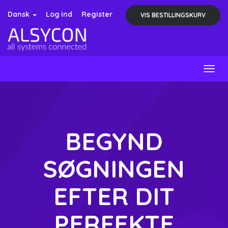
Dansk
Log ind
Register
VIS BESTILLINGSKURV
Togg
navig
BEGYND
SØGNINGEN
EFTER DIT
PERFEKTE