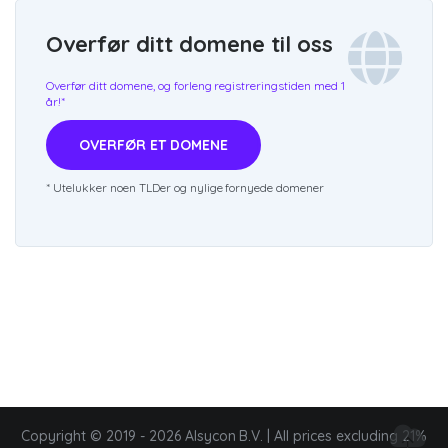
Overfør ditt domene til oss
Overfør ditt domene, og forleng registreringstiden med 1
år!*
OVERFØR ET DOMENE
* Utelukker noen TLDer og nylige fornyede domener
Copyright © 2019 - 2026 Alsycon B.V. | All prices excluding 21%