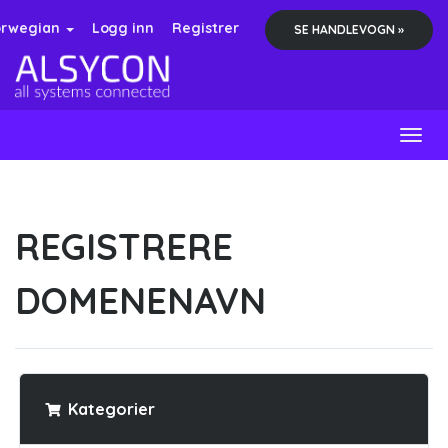
rwegian
Logg inn
Registrer
SE HANDLEVOGN »
Togg
navig
REGISTRERE
DOMENENAVN
Kategorier