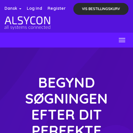
Dansk
Log ind
Register
VIS BESTILLINGSKURV
Togg
navig
BEGYND
SØGNINGEN
EFTER DIT
PERFEKTE