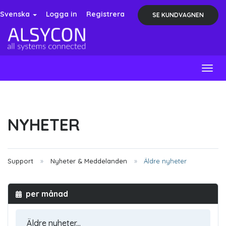
Svenska
Logga in
Registrera
SE KUNDVAGNEN
Togg
navig
NYHETER
Support
Nyheter & Meddelanden
Äldre nyheter
per månad